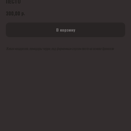
ПЕСТО
р.
300,00
В корзину
Живая моцарелла, помидоры черри, под фирменным соусом песто на основе брокколи